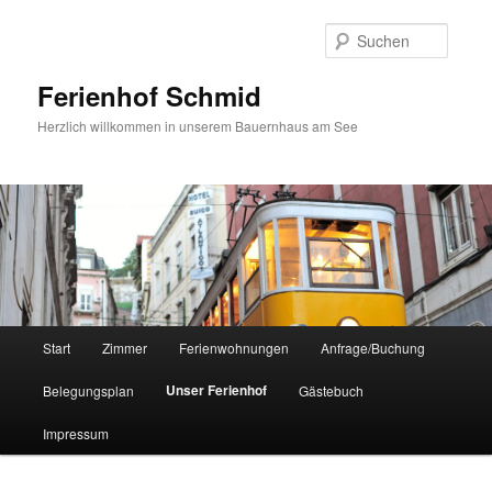
Suche
Ferienhof Schmid
Herzlich willkommen in unserem Bauernhaus am See
Hauptmenü
Start
Zimmer
Ferienwohnungen
Anfrage/Buchung
Zum
Unser Ferienhof
Belegungsplan
Gästebuch
primären
Impressum
Inhalt
springen