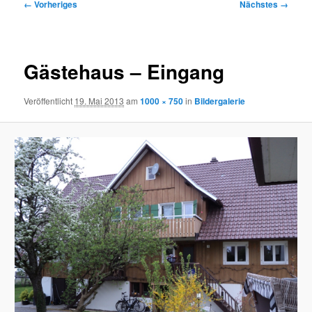
Bilder-
← Vorheriges
Nächstes →
Navigation
Gästehaus – Eingang
Veröffentlicht
19. Mai 2013
am
1000 × 750
in
Bildergalerie