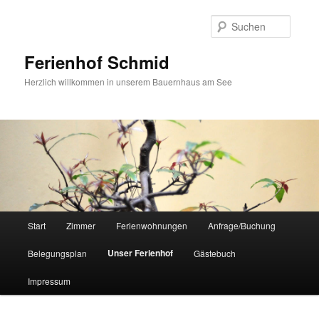
Suche
Ferienhof Schmid
Herzlich willkommen in unserem Bauernhaus am See
Hauptmenü
Start
Zimmer
Ferienwohnungen
Anfrage/Buchung
Zum
Unser Ferienhof
Belegungsplan
Gästebuch
primären
Impressum
Inhalt
springen