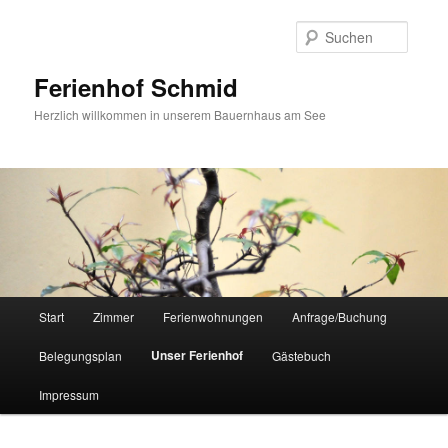
Suche
Ferienhof Schmid
Herzlich willkommen in unserem Bauernhaus am See
Hauptmenü
Start
Zimmer
Ferienwohnungen
Anfrage/Buchung
Zum
Unser Ferienhof
Belegungsplan
Gästebuch
primären
Impressum
Inhalt
springen