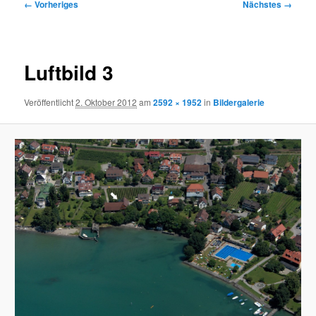
Bilder-
← Vorheriges
Nächstes →
Navigation
Luftbild 3
Veröffentlicht
2. Oktober 2012
am
2592 × 1952
in
Bildergalerie