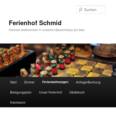
Suche
Ferienhof Schmid
Herzlich willkommen in unserem Bauernhaus am See
Hauptmenü
Ferienwohnungen
Start
Zimmer
Anfrage/Buchung
Zum
Belegungsplan
Unser Ferienhof
Gästebuch
primären
Impressum
Inhalt
springen