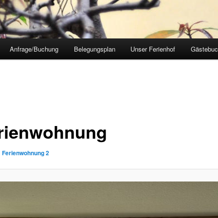
Anfrage/Buchung
Belegungsplan
Unser Ferienhof
Gästebuc
erienwohnung
n
Ferienwohnung 2