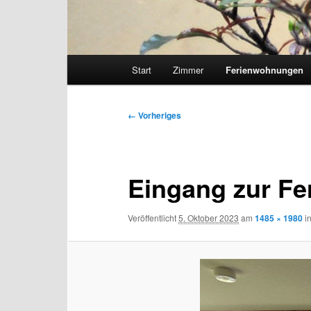
Hauptmenü
Start
Zimmer
Ferienwohnungen
Zum
primären
Bilder-
← Vorheriges
Navigation
Inhalt
springen
Eingang zur F
Veröffentlicht
5. Oktober 2023
am
1485 × 1980
i