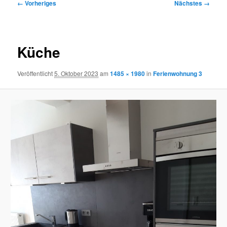
Bilder-
← Vorheriges
Nächstes →
Navigation
Küche
Veröffentlicht
5. Oktober 2023
am
1485 × 1980
in
Ferienwohnung 3