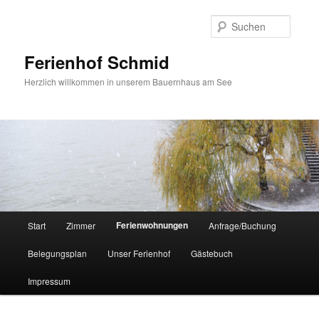
Suche
Ferienhof Schmid
Herzlich willkommen in unserem Bauernhaus am See
Hauptmenü
Ferienwohnungen
Start
Zimmer
Anfrage/Buchung
Zum
Belegungsplan
Unser Ferienhof
Gästebuch
primären
Impressum
Inhalt
springen